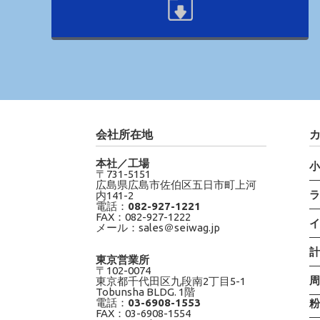
会社所在地
本社／工場
〒731-5151
広島県広島市佐伯区五日市町上河
内141-2
電話：
082-927-1221
FAX：082-927-1222
メール：sales＠seiwag.jp
東京営業所
〒102-0074
東京都千代田区九段南2丁目5-1
Tobunsha BLDG. 1階
電話：
03-6908-1553
FAX：03-6908-1554