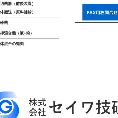
周辺機器（前後装置）
粉体搬送（原料補給）
解砕機
拌混合機（液+粉）
粉体混合の知識