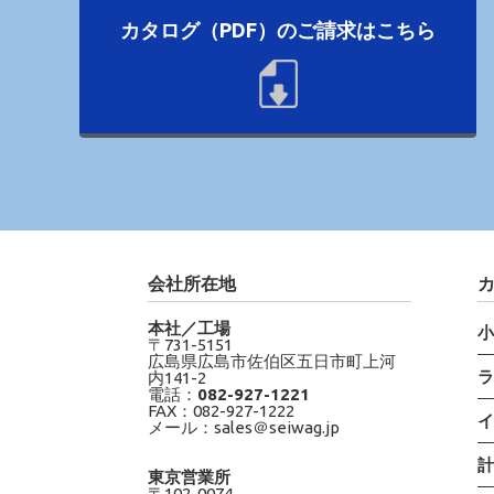
カタログ（PDF）のご請求はこちら
会社所在地
本社／工場
〒731-5151
広島県広島市佐伯区五日市町上河
内141-2
電話：
082-927-1221
FAX：082-927-1222
メール：sales＠seiwag.jp
東京営業所
〒102-0074