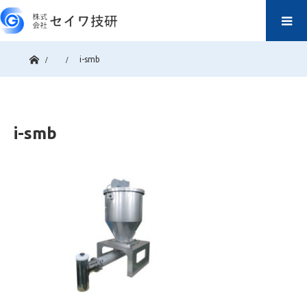
ホーム
i-smb
i-smb